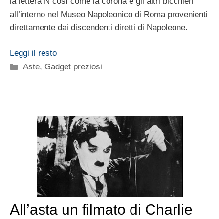
la lettera N così come la corona e gli altri bicchieri
all’interno nel Museo Napoleonico di Roma provenienti
direttamente dai discendenti diretti di Napoleone.
Leggi il resto
Categorie
Aste
,
Gadget preziosi
All’asta un filmato di Charlie