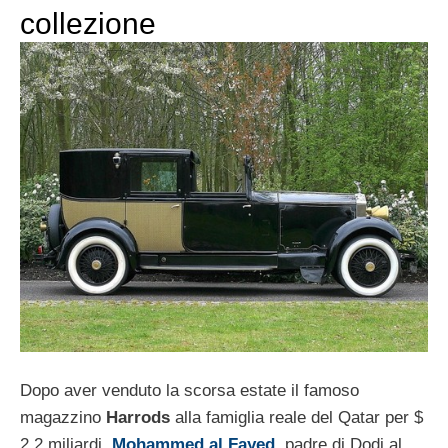
collezione
Dopo aver venduto la scorsa estate il famoso
magazzino
Harrods
alla famiglia reale del Qatar per $
2,2 miliardi,
Mohammed al Fayed
, padre di Dodi al