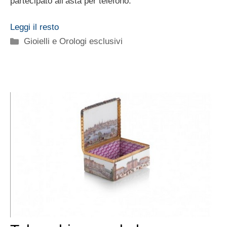
partecipato all’asta per telefono.
Leggi il resto
Categorie
Gioielli e Orologi esclusivi