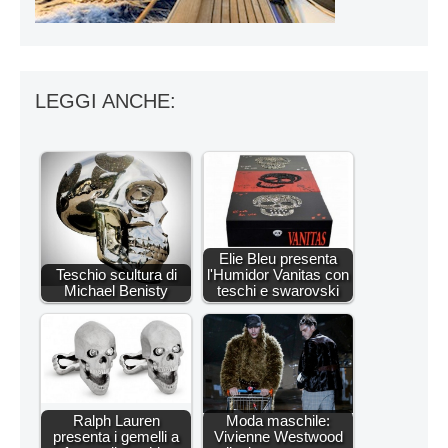
LEGGI ANCHE:
Elie Bleu presenta
Teschio scultura di
l'Humidor Vanitas con
Michael Benisty
teschi e swarovski
Ralph Lauren
Moda maschile:
presenta i gemelli a
Vivienne Westwood