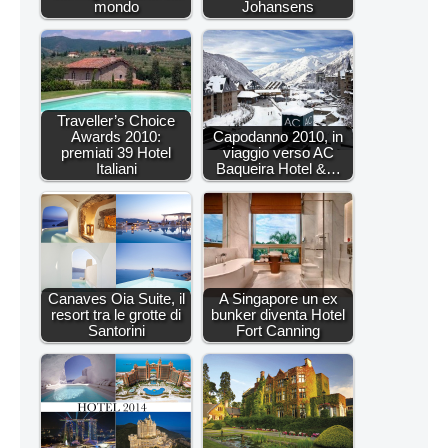
mondo
Johansens
Traveller’s Choice
Awards 2010:
Capodanno 2010, in
premiati 39 Hotel
viaggio verso AC
Italiani
Baqueira Hotel &…
Canaves Oia Suite, il
A Singapore un ex
resort tra le grotte di
bunker diventa Hotel
Santorini
Fort Canning