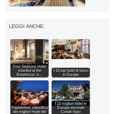
LEGGI ANCHE:
Four Seasons Hotel
Istanbul at the
I 10 top hotel di lusso
Bosphorus: è…
in Europa
I 10 migliori hotel in
TripAdvisor, classifica
Europa secondo
dei migliori Hotel del
Condé Nast