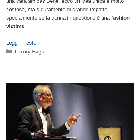
una cara amica? Bene, ecco un’idea unica e molto
costosa, ma sicuramente di grande impatto,
specialmente se la donna in questione è una
fashion
victims
.
Leggi il resto
Categorie
Luxury Bags