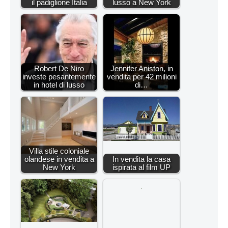
il padiglione Italia
lusso a New York
Robert De Niro
Jennifer Aniston, in
investe pesantemente
vendita per 42 milioni
in hotel di lusso
di…
Villa stile coloniale
olandese in vendita a
In vendita la casa
New York
ispirata al film UP