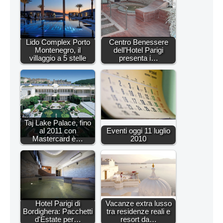
Lido Complex Porto
Centro Benessere
Montenegro, il
dell’Hotel Parigi
villaggio a 5 stelle
presenta i…
Taj Lake Palace, fino
al 2011 con
Eventi oggi 11 luglio
Mastercard è…
2010
Hotel Parigi di
Vacanze extra lusso
Bordighera: Pacchetti
tra residenze reali e
d'Estate per…
resort da…