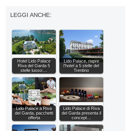
LEGGI ANCHE:
Hotel Lido Palace
Lido Palace, riapre
Riva del Garda 5
l'hotel a 5 stelle del
stelle lusso:…
Trentino
Lido Palace a Riva
Lido Palace di Riva
del Garda, pacchetti
del Garda presenta il
offerta
concept…