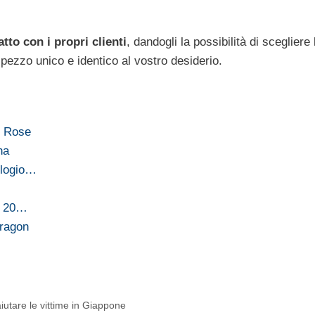
tto con i propri clienti
, dandogli la possibilità di scegliere 
n pezzo unico e identico al vostro desiderio.
n Rose
na
ologio…
a 20…
Dragon
aiutare le vittime in Giappone