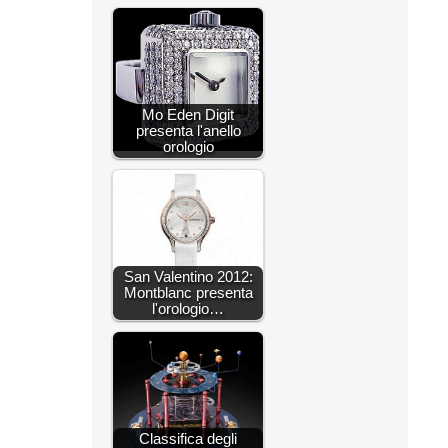
Mo Eden Digit
presenta l'anello
orologio
San Valentino 2012:
Montblanc presenta
l'orologio…
Classifica degli