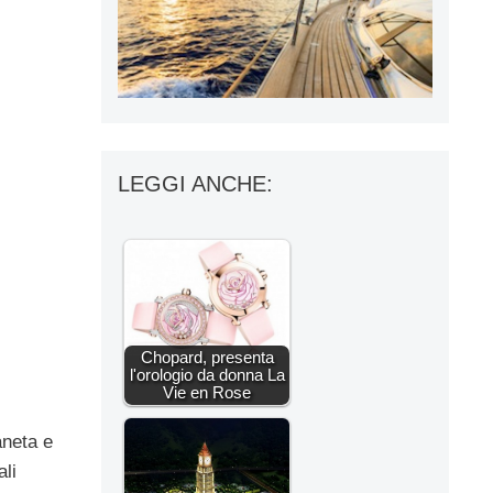
LEGGI ANCHE:
,
Chopard, presenta
l'orologio da donna La
Vie en Rose
aneta e
ali