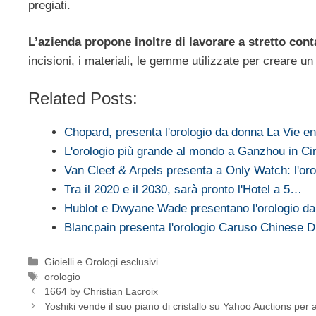
pregiati.
L’azienda propone inoltre di lavorare a stretto conta
incisioni, i materiali, le gemme utilizzate per creare u
Related Posts:
Chopard, presenta l'orologio da donna La Vie e
L'orologio più grande al mondo a Ganzhou in Ci
Van Cleef & Arpels presenta a Only Watch: l'or
Tra il 2020 e il 2030, sarà pronto l'Hotel a 5…
Hublot e Dwyane Wade presentano l'orologio d
Blancpain presenta l'orologio Caruso Chinese 
Categorie
Gioielli e Orologi esclusivi
Tag
orologio
1664 by Christian Lacroix
Yoshiki vende il suo piano di cristallo su Yahoo Auctions per 