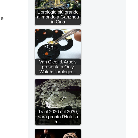
L'orologio più grande
al mondo a Ganzhou
le
in Cina
Van Cleef & Arpels
presenta a Only
Watch: l'orologio…
Tra il 2020 e il 2030,
sarà pronto l'Hotel a
5…