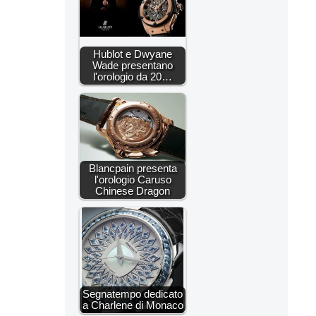
Hublot e Dwyane
Wade presentano
l'orologio da 20…
Blancpain presenta
l'orologio Caruso
Chinese Dragon
Segnatempo dedicato
a Charlene di Monaco