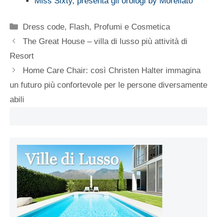
Miss Sixty, presenta gli orologi by Morellato
Categorie
Dress code
,
Flash
,
Profumi e Cosmetica
The Great House – villa di lusso più attività di
Resort
Home Care Chair: così Christen Halter immagina
un futuro più confortevole per le persone diversamente
abili