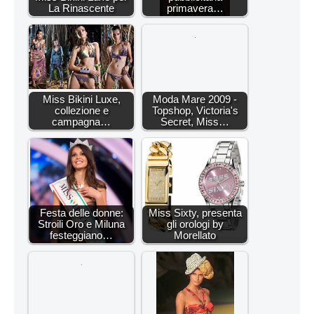
La Rinascente
primavera…
Miss Bikini Luxe,
Moda Mare 2009 -
collezione e
Topshop, Victoria's
campagna…
Secret, Miss…
Festa delle donne:
Miss Sixty, presenta
Stroili Oro e Miluna
gli orologi by
festeggiano…
Morellato