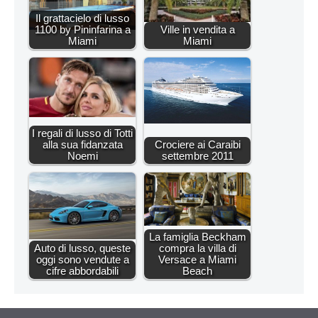
Il grattacielo di lusso
1100 by Pininfarina a
Ville in vendita a
Miami
Miami
I regali di lusso di Totti
alla sua fidanzata
Crociere ai Caraibi
Noemi
settembre 2011
La famiglia Beckham
Auto di lusso, queste
compra la villa di
oggi sono vendute a
Versace a Miami
cifre abbordabili
Beach