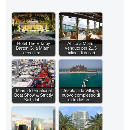
Hotel The Villa by
Attico a Miami
Barton G. a Miami,
venduto per 21.5
ecco l'ex…
milioni di dollari
Miami International
Jesolo Lido Village,
Boat Show & Strictly
nuovo complesso di
Sail, dal…
extra lusso…