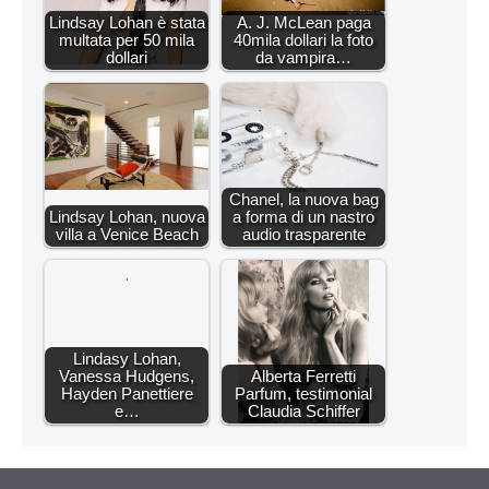
Lindsay Lohan è stata
A. J. McLean paga
multata per 50 mila
40mila dollari la foto
dollari
da vampira…
Chanel, la nuova bag
Lindsay Lohan, nuova
a forma di un nastro
villa a Venice Beach
audio trasparente
Lindasy Lohan,
Vanessa Hudgens,
Alberta Ferretti
Hayden Panettiere
Parfum, testimonial
e…
Claudia Schiffer