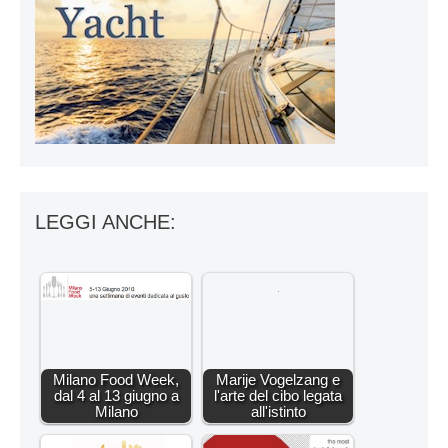
LEGGI ANCHE:
Milano Food Week,
Marije Vogelzang e
dal 4 al 13 giugno a
l'arte del cibo legata
Milano
all'istinto