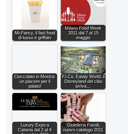
Milano Food Week
McFancy, il fast food
2011 dal 7 al 15
di lusso e griffato
maggio
Cioccolato in Mostra:
F.I.Co. Eataly World, il
un piacere per il
Disneyland del cibo
palato!
arriva…
Luxury Expo a
Gioielleria Fasoli,
Catania dal 2 al 4
nuovo catalogo 2011