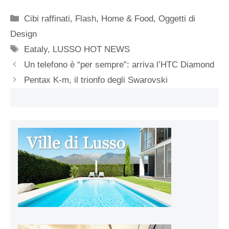
Categorie
Cibi raffinati
,
Flash
,
Home & Food
,
Oggetti di
Design
Tag
Eataly
,
LUSSO HOT NEWS
Un telefono è “per sempre”: arriva l’HTC Diamond
Pentax K-m, il trionfo degli Swarovski