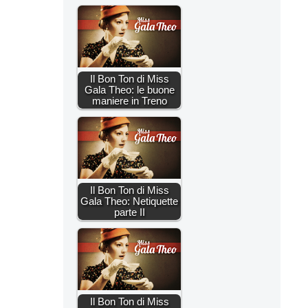
Il Bon Ton di Miss
Gala Theo: le buone
maniere in Treno
Il Bon Ton di Miss
Gala Theo: Netiquette
parte II
Il Bon Ton di Miss