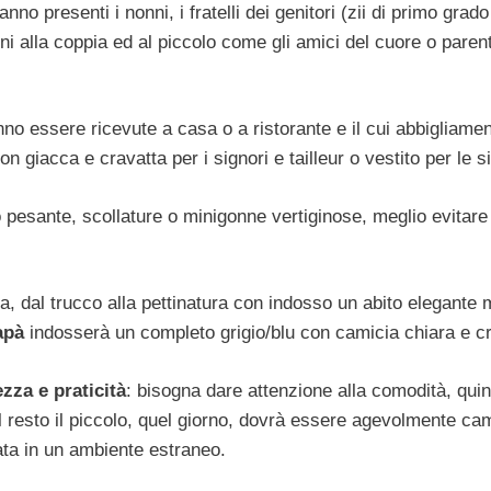
nno presenti i nonni, i fratelli dei genitori (zii di primo grado
ni alla coppia ed al piccolo come gli amici del cuore o paren
no essere ricevute a casa o a ristorante e il cui abbigliame
giacca e cravatta per i signori e tailleur o vestito per le s
co pesante, scollature o minigonne vertiginose, meglio evitare
, dal trucco alla pettinatura con indosso un abito elegante
apà
indosserà un completo grigio/blu con camicia chiara e cr
ezza e praticità
: bisogna dare attenzione alla comodità, quin
del resto il piccolo, quel giorno, dovrà essere agevolmente ca
pata in un ambiente estraneo.