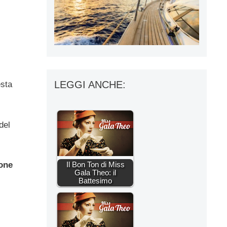
LEGGI ANCHE:
esta
del
one
Il Bon Ton di Miss
Gala Theo: il
Battesimo