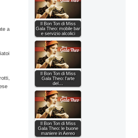
Il Bon Ton di Miss
Gala Theo: mobile bar
nte a
e servizio alcolici
iatoi
Il Bon Ton di Miss
otti,
Gala Theo: l'arte
del…
mese
Il Bon Ton di Miss
Gala Theo: le buone
maniere in Aereo