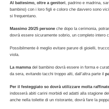
Al battesimo, oltre a genitori
, padrino e madrina, sara
bambino) con i loro figli e coloro che davvero sono vici
si frequentano.
Massimo 20/25 persone
che dopo la cerimonia, potran
dovrà essere sicuramente sobrio, un completo intero con 
Possibilmente è meglio evitare parure di gioielli, truc
viola.
La mamma
del bambino dovrà essere in forma e curata
da sera, evitando tacchi troppo alti, dall’altra parte il
p
Per il festeggiato so dovrà utilizzare molta raffinat
indosserà abiti carini morbidi ed adatti alla stagione 
anche nella toilette di un ristorante, dovrà fare la pop