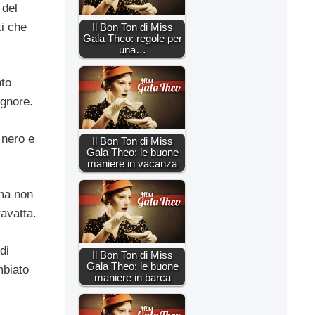
 del
ti che
Il Bon Ton di Miss
Gala Theo: regole per
una…
nto
ignore.
 nero e
Il Bon Ton di Miss
Gala Theo: le buone
maniere in vacanza
 ma non
avatta.
di
Il Bon Ton di Miss
Gala Theo: le buone
mbiato
maniere in barca