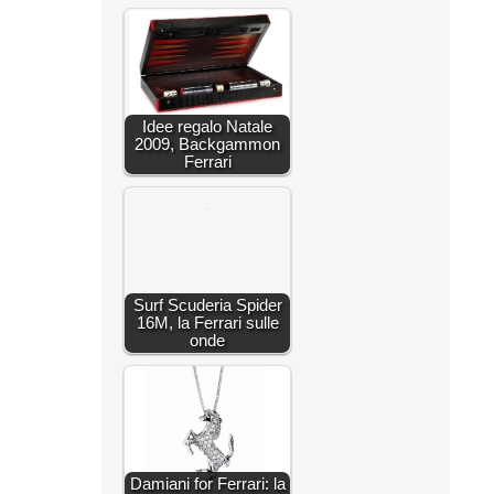
Idee regalo Natale
2009, Backgammon
Ferrari
Surf Scuderia Spider
16M, la Ferrari sulle
onde
Damiani for Ferrari: la