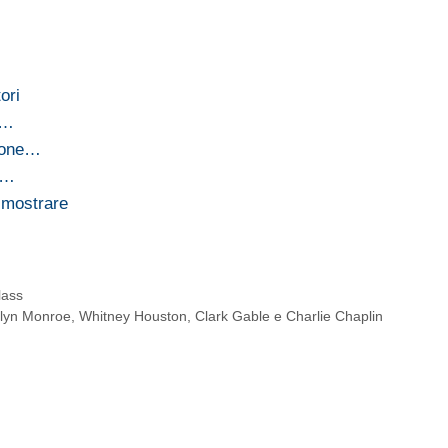
ori
:…
zione…
a…
a mostrare
lass
arilyn Monroe, Whitney Houston, Clark Gable e Charlie Chaplin