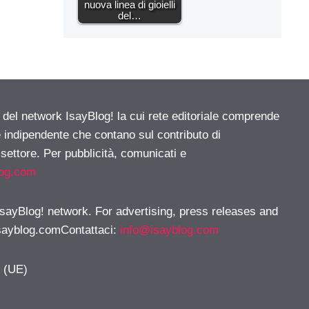
nuova linea di gioielli
del…
e del network IsayBlog! la cui rete editoriale comprende
e indipendente che contano sul contributo di
 settore. Per pubblicità, comunicati e
log.com
 IsayBlog! network. For advertising, press releases and
sayblog.comContattaci
:
info@isayblog.com
y (UE)