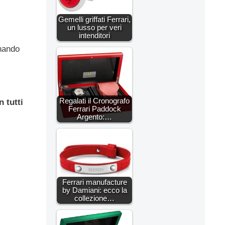
Gemelli griffati Ferrari,
un lusso per veri
intenditori
onando
Regalati il Cronografo
n tutti
Ferrari Paddock
Argento:…
Ferrari manufacture
by Damiani: ecco la
collezione…