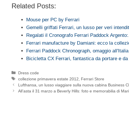
Related Posts:
Mouse per PC by Ferrari
Gemelli griffati Ferrari, un lusso per veri intendit
Regalati il Cronografo Ferrari Paddock Argento
Ferrari manufacture by Damiani: ecco la colle
Ferrari Paddock Chronograph, omaggio all'Itali
Bicicletta CX Ferrari, fantastica da portare e d
Categorie
Dress code
Tag
collezione primavera estate 2012
,
Ferrari Store
Lufthansa, un lusso viaggiare sulla nuova cabina Business C
All’asta il 31 marzo a Beverly Hills: foto e memorabilia di M