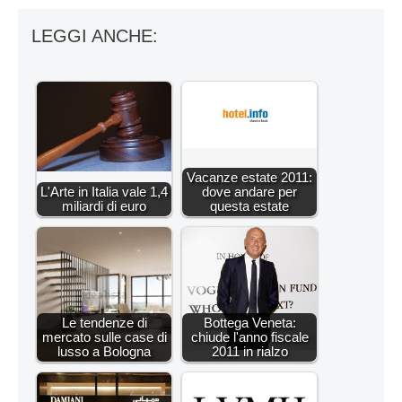
LEGGI ANCHE:
Vacanze estate 2011:
L'Arte in Italia vale 1,4
dove andare per
miliardi di euro
questa estate
Le tendenze di
Bottega Veneta:
mercato sulle case di
chiude l'anno fiscale
lusso a Bologna
2011 in rialzo