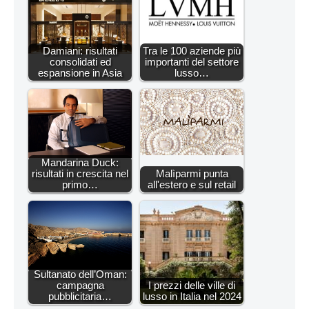
Damiani: risultati
Tra le 100 aziende più
consolidati ed
importanti del settore
espansione in Asia
lusso…
Mandarina Duck:
risultati in crescita nel
Malìparmi punta
primo…
all'estero e sul retail
Sultanato dell’Oman:
campagna
I prezzi delle ville di
pubblicitaria…
lusso in Italia nel 2024