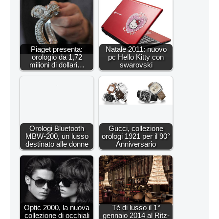
Piaget presenta:
Natale 2011: nuovo
orologio da 1,72
pc Hello Kitty con
milioni di dollari…
swarovski
Orologi Bluetooth
Gucci, collezione
MBW-200, un lusso
orologi 1921 per il 90°
destinato alle donne
Anniversario
Optic 2000, la nuova
Tè di lusso il 1°
collezione di occhiali
gennaio 2014 al Ritz-