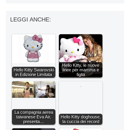
LEGGI ANCHE:
Hello Kitty, le nuove
Hello Kitty Swarovski
linee per mamma e
in Edizione Limitata
figlia
La compagnia aerea
taiwanese Eva Air,
Hello Kitty doghouse,
presenta…
la cuccia dei record