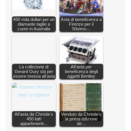
450 mila dollari per un
Asta di beneficenza a
diamante taglio a
Firenze per il
cuore in Australia
50simo…
La collezione di
All'asta per
Gerard Oury sta per
beneficenza degli
essere messa all'asta
oggetti Bentley
All'asta da Christie's
Venduto da Christie's
450 lotti
la prima edizione
appartenenti…
de…