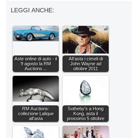
LEGGI ANCHE:
Aste online di auto - il
All'asta i cimeli di
9 agosto la RM
John Wayne ad
Auctions…
ottobre 2011
RM Auctions:
Sotheby’s a Hong
collezione Lalique
Kong, asta il
all'asta
prossimo 5 ottobre