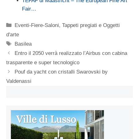
TEFAF di Maastricht – The European Fine Art
Fair…
Categorie
Eventi-Fiere-Saloni
,
Tappeti pregiati e Oggetti
d'arte
Tag
Basilea
Entro il 2050 verrà realizzato l’Airbus con cabina
trasparente e super tecnologico
Pouf da yacht con cristalli Swarovski by
Valdenassi