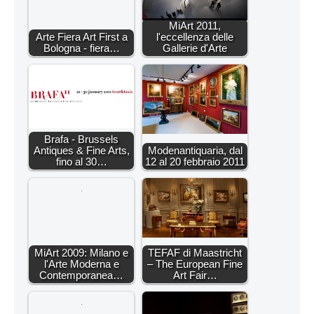
MiArt 2011,
Arte Fiera Art First a
l'eccellenza delle
Bologna - fiera…
Gallerie d'Arte
Brafa - Brussels
Antiques & Fine Arts,
Modenantiquaria, dal
fino al 30…
12 al 20 febbraio 2011
MiArt 2009: Milano e
TEFAF di Maastricht
l'Arte Moderna e
– The European Fine
Contemporanea…
Art Fair…