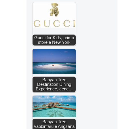
Gucci for Kids, primo
store a New York
Banyan Tree
Destination Dining
Experience, cene…
Banyan Tree
Vabbinfaru e Angsana