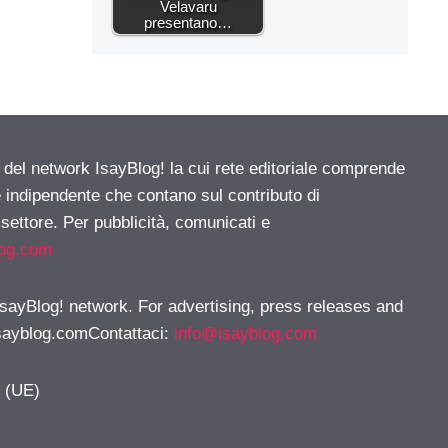
Velavaru
presentano…
e del network IsayBlog! la cui rete editoriale comprende
e indipendente che contano sul contributo di
 settore. Per pubblicità, comunicati e
log.com
 IsayBlog! network. For advertising, press releases and
sayblog.comContattaci
:
info@isayblog.com
y (UE)