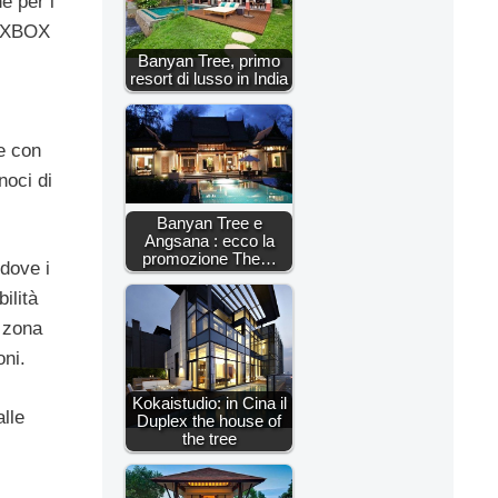
e per i
ct XBOX
Banyan Tree, primo
resort di lusso in India
se con
noci di
Banyan Tree e
Angsana : ecco la
promozione The…
 dove i
ilità
a zona
oni.
Kokaistudio: in Cina il
alle
Duplex the house of
the tree