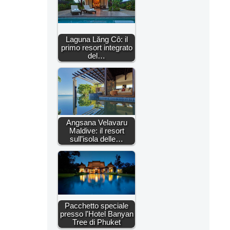
Laguna Lăng Cô: il
primo resort integrato
del…
Angsana Velavaru
Maldive: il resort
sull’isola delle…
Pacchetto speciale
presso l'Hotel Banyan
Tree di Phuket