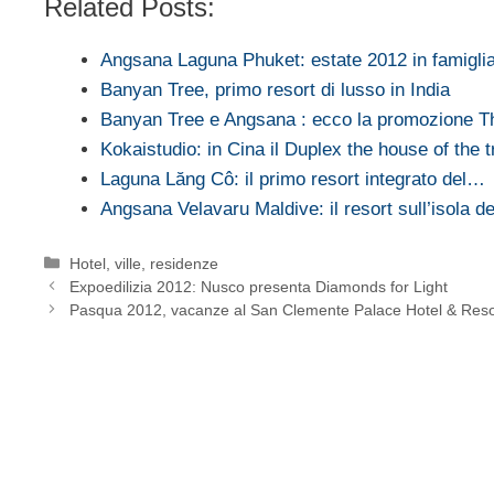
Related Posts:
Angsana Laguna Phuket: estate 2012 in famigl
Banyan Tree, primo resort di lusso in India
Banyan Tree e Angsana : ecco la promozione 
Kokaistudio: in Cina il Duplex the house of the t
Laguna Lăng Cô: il primo resort integrato del…
Angsana Velavaru Maldive: il resort sull’isola d
Categorie
Hotel, ville, residenze
Expoedilizia 2012: Nusco presenta Diamonds for Light
Pasqua 2012, vacanze al San Clemente Palace Hotel & Reso