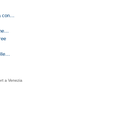
ia con…
The…
ree
elle…
rt a Venezia