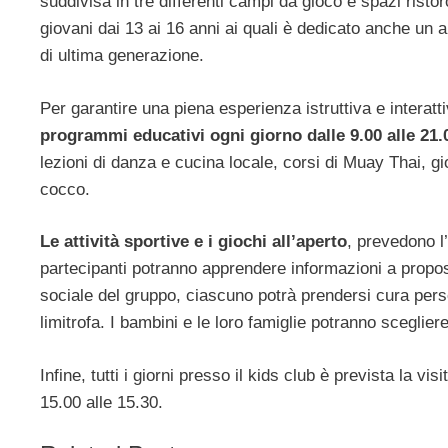
suddivisa in tre differenti campi da gioco e spazi ristor
giovani dai 13 ai 16 anni ai quali è dedicato anche un 
di ultima generazione.
Per garantire una piena esperienza istruttiva e interatt
programmi educativi ogni giorno dalle 9.00 alle 21.
lezioni di danza e cucina locale, corsi di Muay Thai, gioch
cocco.
Le attività sportive e i giochi all’aperto
, prevedono l
partecipanti potranno apprendere informazioni a proposito
sociale del gruppo, ciascuno potrà prendersi cura per
limitrofa. I bambini e le loro famiglie potranno sceglie
Infine, tutti i giorni presso il kids club è prevista la vis
15.00 alle 15.30.