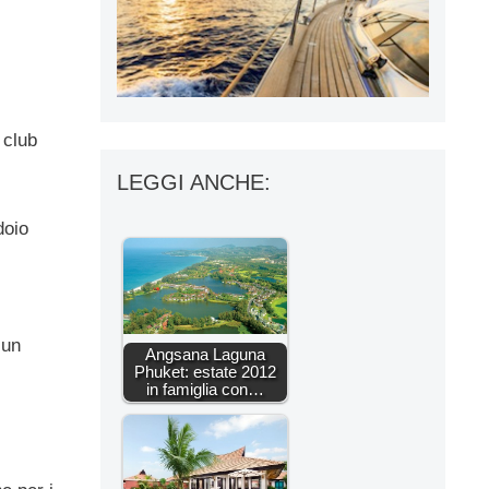
o club
LEGGI ANCHE:
doio
 un
Angsana Laguna
Phuket: estate 2012
in famiglia con…