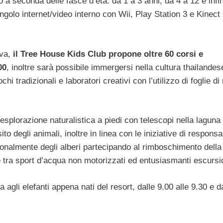
o a seconda delle fasce d’età: da 1 a 3 anni, da 4 a 12 e infin
angolo internet/video interno con Wii, Play Station 3 e Kine
iva,
il Tree House Kids Club propone oltre 60 corsi e
00
, inoltre sarà possibile immergersi nella cultura thailande
i tradizionali e laboratori creativi con l’utilizzo di foglie di 
’esplorazione naturalistica a piedi con telescopi nella laguna
 degli animali, inoltre in linea con le iniziative di responsab
sonalmente degli alberi partecipando al rimboschimento dell
re tra sport d’acqua non motorizzati ed entusiasmanti escursi
ita agli elefanti appena nati del resort, dalle 9.00 alle 9.30 e d