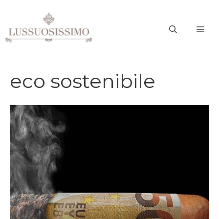
Vai
al
ME
contenuto
eco sostenibile