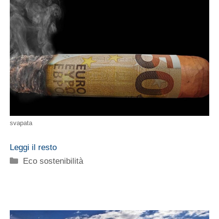
svapata
Leggi il resto
Categorie
Eco sostenibilità