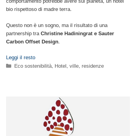
comportamento potrebbe avere sul pianeta, un hotel
bio rispettoso di madre terra.
Questo non è un sogno, ma il risultato di una
partnership tra
Christine Hadiningrat e Sauter
Carbon Offset Design
.
Leggi il resto
Categorie
Eco sostenibilità
,
Hotel, ville, residenze