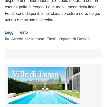
dispone di rifinitura laccata, è cuoio decorato con un
esotica pelle di cocco. I due mobili moda della linea
Fendi sono disponibili nel classico colore nero, beige,
avorio e marrone cioccolato.
Leggi il resto
Categorie
Arredo per la casa
,
Flash
,
Oggetti di Design