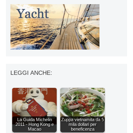
LEGGI ANCHE:
La Guida Michelin
Zuppa vietnamita da 5
2011 - Hong Kong e
mila dollari per
Macao
beneficenza