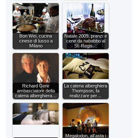
Bon Wei, cucina
Natale 2009, pranzi e
cinese di lusso a
cene da nababbo al
Milano
St. Regis…
Richard Gere
La catena alberghiera
ambasciatore della
Thompson, fa
catena alberghiera…
realizzare per…
Megalodon, all'asta i