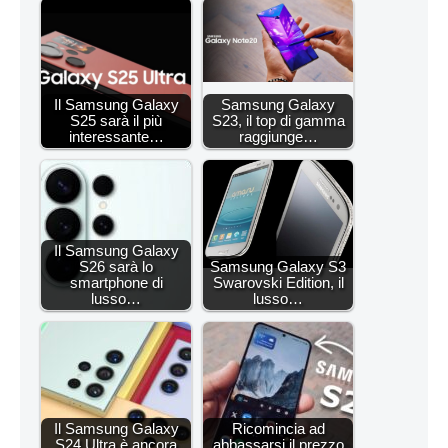
Il Samsung Galaxy
Samsung Galaxy
S25 sarà il più
S23, il top di gamma
interessante…
raggiunge…
Il Samsung Galaxy
S26 sarà lo
Samsung Galaxy S3
smartphone di
Swarovski Edition, il
lusso…
lusso…
Il Samsung Galaxy
Ricomincia ad
S24 Ultra è ancora
abbassarsi il prezzo