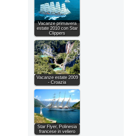
Vacanze primavera
estate 2010 con Star
Clippers
Vacanze estate 2009
- Croazia
Star Flyer, Polinesia
francese in veliero