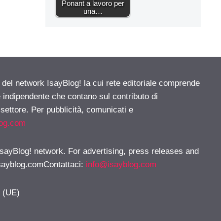
Ponant a lavoro per
una…
e del network IsayBlog! la cui rete editoriale comprende
e indipendente che contano sul contributo di
 settore. Per pubblicità, comunicati e
log.com
 IsayBlog! network. For advertising, press releases and
sayblog.comContattaci
:
info@isayblog.com
y (UE)