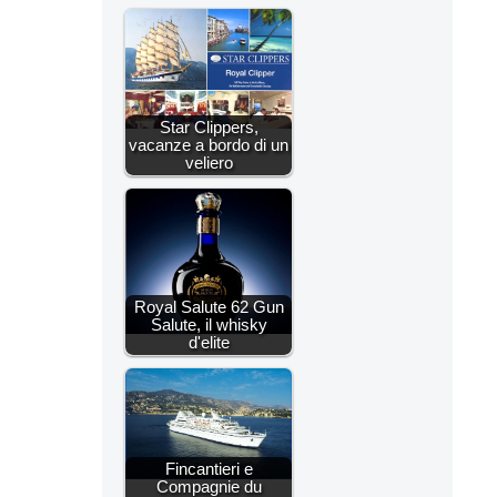
Star Clippers,
vacanze a bordo di un
veliero
Royal Salute 62 Gun
Salute, il whisky
d'elite
Fincantieri e
Compagnie du