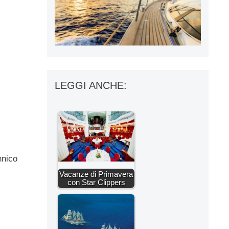
LEGGI ANCHE:
nnico
Vacanze di Primavera
con Star Clippers