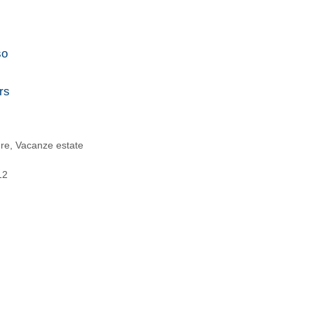
so
rs
ere
,
Vacanze estate
12