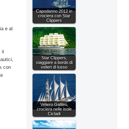
Capodanno 2012 in
crociera con Star
Clippers
a e al
 il
Star Clippers,
autici,
viaggiare a bordo di
s con
velieri di lusso
la
Veliero Galileo,
crociera nelle isole
Cicladi