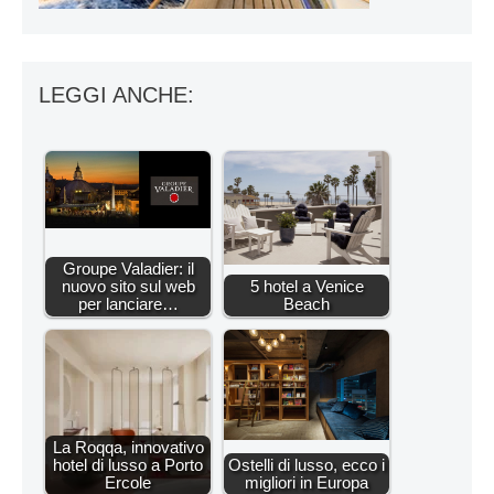
LEGGI ANCHE:
Groupe Valadier: il
nuovo sito sul web
5 hotel a Venice
per lanciare…
Beach
La Roqqa, innovativo
hotel di lusso a Porto
Ostelli di lusso, ecco i
Ercole
migliori in Europa