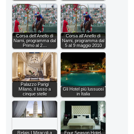
Corsa dell'Anello di
Corsa all'Anello di
Narni, programma dal
Narni, programma dal
Primo al 2…
5 al 9 maggio 2010
Palazzo Parigi
Milano, il lusso a
Gli Hotel più lussuosi
cinque stelle
in Italia
Relais I Miracoli a
Four Season Hotel,