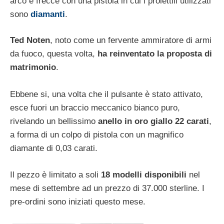
arco e frecce con una pistola in cui i proiettili utilizzati
sono
diamanti
.
Ted Noten
, noto come un fervente ammiratore di armi
da fuoco, questa volta,
ha reinventato la proposta di
matrimonio
.
Ebbene si, una volta che il pulsante è stato attivato,
esce fuori un braccio meccanico bianco puro,
rivelando un bellissimo
anello in oro giallo 22 carati
,
a forma di un colpo di pistola con un magnifico
diamante di 0,03 carati.
Il pezzo è limitato a soli
18 modelli disponibili
nel
mese di settembre ad un prezzo di 37.000 sterline. I
pre-ordini sono iniziati questo mese.