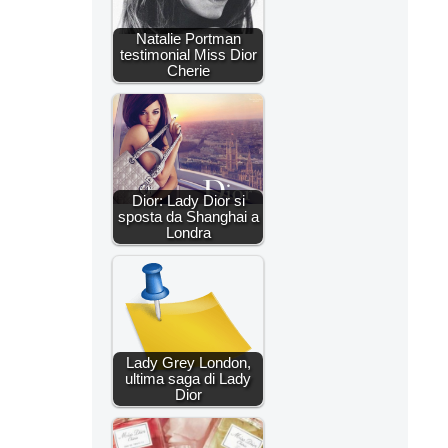
Natalie Portman
testimonial Miss Dior
Cherie
Dior: Lady Dior si
sposta da Shanghai a
Londra
Lady Grey London,
ultima saga di Lady
Dior