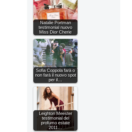
Natalie Portman
testimonial nuovo
Miss Dior Cherie
Sofia Coppola farà o
non farà il nuovo spot
per il…
Leighton Meester
testimonial del
profumo estate
2011…