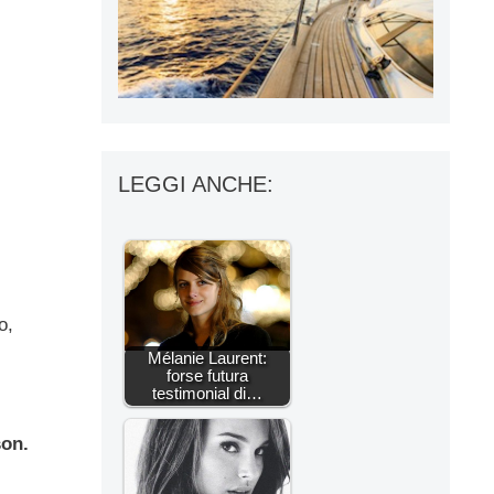
LEGGI ANCHE:
o,
Mélanie Laurent:
forse futura
testimonial di…
son.