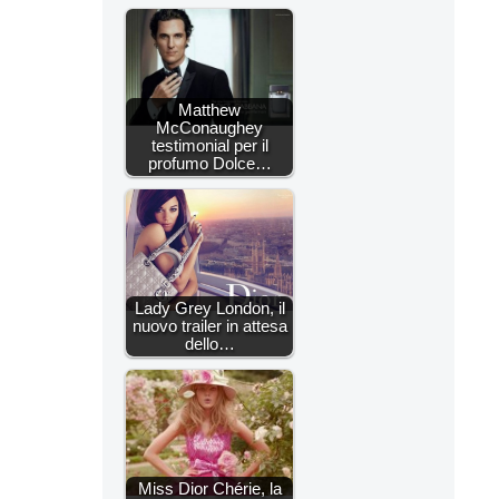
Matthew
McConaughey
testimonial per il
profumo Dolce…
Lady Grey London, il
nuovo trailer in attesa
dello…
Miss Dior Chérie, la