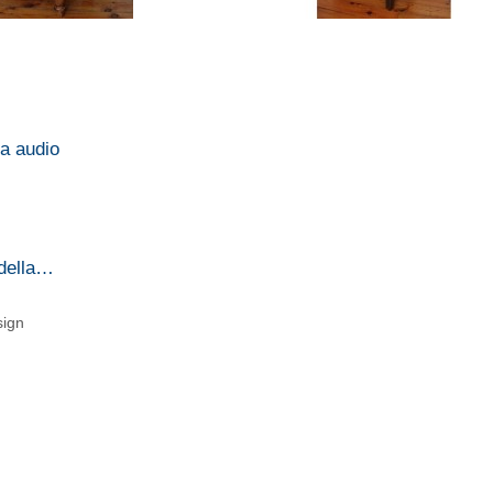
ma audio
 della…
sign