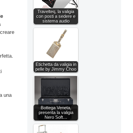
Travelteq, la valigia
e
con posti a sedere e
sistema audio
a
creare
fetta.
Etichetta da valigia in
pelle by Jimmy Choo
i
da una
Bottega Veneta,
presenta la valigia
Nero Soft…