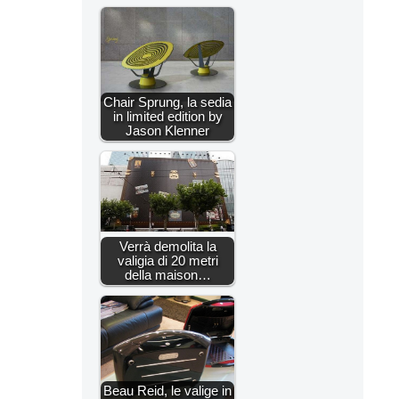
Chair Sprung, la sedia
in limited edition by
Jason Klenner
Verrà demolita la
valigia di 20 metri
della maison…
Beau Reid, le valige in