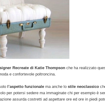
signer
Recreate di Katie Thompson
che ha realizzato que
moda e confortevole poltroncina.
solo
l’aspetto funzionale
ma anche lo
stile neoclassico
che
 solo per potersi sedere ma immaginate chi per esempio è se
azione assurda costretti ad aspettare ore ed ore in piedi po