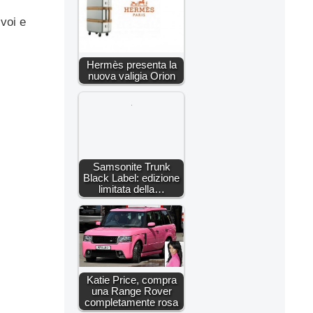
 voi e
Hermès presenta la
nuova valigia Orion
Samsonite Trunk
Black Label: edizione
limitata della…
Katie Price, compra
una Range Rover
completamente rosa