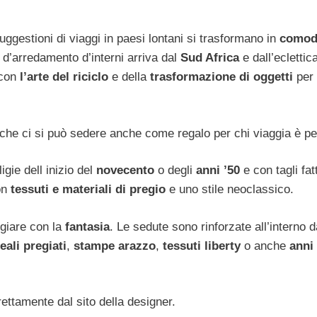
ggestioni di viaggi in paesi lontani si trasformano in
comod
d’arredamento d’interni arriva dal
Sud Africa
e dall’eclettic
 con
l’arte del riciclo
e della
trasformazione di oggetti
per 
che ci si può sedere anche come regalo per chi viaggia è per
gie dell inizio del
novecento
o degli
anni ’50
e con tagli fatt
con
tessuti e materiali di pregio
e uno stile neoclassico.
giare con la
fantasia
. Le sedute sono rinforzate all’interno 
reali pregiati
,
stampe arazzo
,
tessuti liberty
o anche
anni
ttamente dal sito della designer.