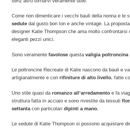
senz’altro tornarvi veramente utile.
Come non dimenticare i vecchi bauli della nonna e le su
sedute
dal gusto bon ton e anche vintage. La proposta 
designer Katie Thompson che ama molto confrontarsi
eleganti pezzi unici.
Sono veramente
favolose
questa
valigia poltroncina
Le poltroncine Recreate di Katie nascono da bauli e vali
artigianalmente e con
rifiniture di alto livello
, fatte 
Uno stile quasi da
romanzo all’arredamento
e fa viag
struttura fatta in acciaio e sono rivestite da tessuti
flo
settanta
con particolari
dipinti a mano.
Le sedute di Katie Thompson si possono acquistare dire