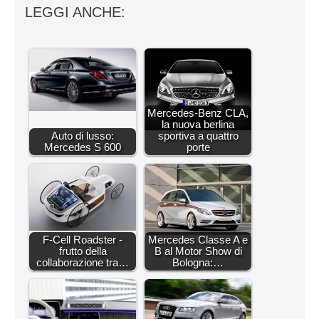
LEGGI ANCHE:
Mercedes-Benz CLA,
la nuova berlina
Auto di lusso:
sportiva a quattro
Mercedes S 600
porte
F-Cell Roadster -
Mercedes Classe A e
frutto della
B al Motor Show di
collaborazione tra…
Bologna:…