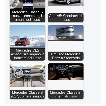
Mercedes Classe S
nuova icona per gli
Audi A5: Sportback di
amanti del lusso
lusso
Mercedes CLS
4matic: si allargano le
Il museo Mercedes
frontiere del lusso
Benz a Stoccarda
Mercedes Classe S
Mercedes Classe B:
2017, come si rinnova
interni di lusso