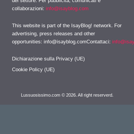
del settore. Per pubblicità, comunicati e
collaborazioni:
info@isayblog.com
This website is part of the IsayBlog! network. For
advertising, press releases and other
opportunities:
info@isayblog.comContattaci
:
info@isa
Dichiarazione sulla Privacy (UE)
Cookie Policy (UE)
Lussuosissimo.com © 2026. All right reserverd.