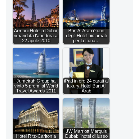
Armani Hotel a Dubai,
Burj Al Arab è uno
rimandata l'apertura al
degli Hotel più amati
22 aprile 2010
per la Luna…
Jumeirah Group ha
iPad in oro 24 carati al
vinto 5 premi al World
luxury Hotel Burj Al
Travel Awards 2011
Arab
JW Marriott Marquis
Hotel Ritz-Carlton a
Dubai: l'hotel di lusso