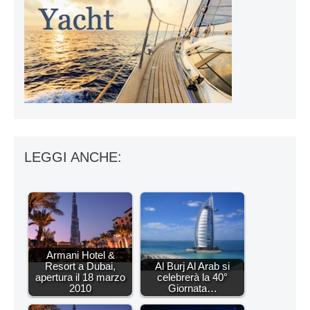
LEGGI ANCHE:
Armani Hotel &
Resort a Dubai,
Al Burj Al Arab si
apertura il 18 marzo
celebrerà la 40°
2010
Giornata…