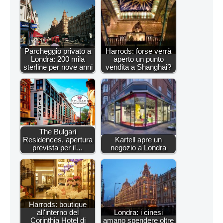
Parcheggio privato a
Harrods: forse verrà
Londra: 200 mila
aperto un punto
sterline per nove anni
vendita a Shanghai?
The Bulgari
Residences, apertura
Kartell apre un
prevista per il…
negozio a Londra
Harrods: boutique
all'interno del
Londra: i cinesi
Corinthia Hotel di
amano spendere oltre