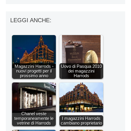
LEGGI ANCHE:
Magazzini Harrods -
Uovo di Pasqua 2010
nuovi progetti per il
dei magazzini
prossimo anno
Harrods
Chanel veste
temporaneamente le
I magazzini Harrods
vetrine di Harrods
cambiano proprietario