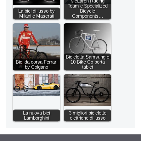
McLaren Racing
Team e Specialized
La bici di lusso by
Bicycle
Milani e Maserati
Components…
Bicicletta Samsung e
Bici da corsa Ferrari
10 Bike Co porta
by Colgano
tablet
La nuova bici
3 migliori biciclette
Lamborghini
elettriche di lusso