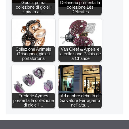
Gucci, prima
Delaneau presenta la
collezione di gioielli
collezione Les
ispirata al…
Délicates
Collezione Animals
Van Cleef & Arpels e
Grisogono, gioielli
la collezione Palais de
portafortuna
la Chance
Frederic Aymes
Ad ottobre debutto di
presenta la collezione
Salvatore Ferragamo
di gioielli…
nell'alta…