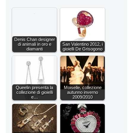
Denis Chan designer
di animali in oro e
San Valentino 2012, i
diamanti
gioielli De Grisogono
Queelin presenta la
Moiselle, collezione
collezione di gioielli
autunno inverno
e…
2009/2010