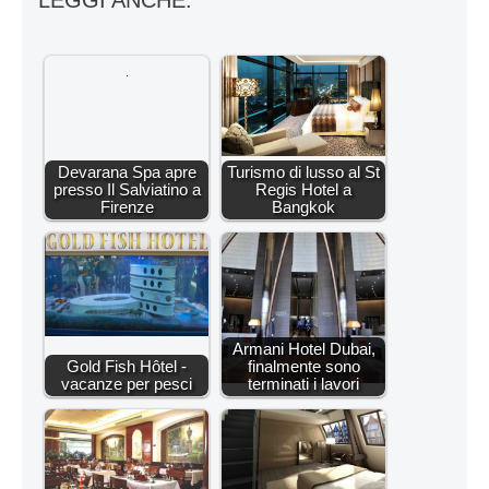
Devarana Spa apre
Turismo di lusso al St
presso Il Salviatino a
Regis Hotel a
Firenze
Bangkok
Armani Hotel Dubai,
Gold Fish Hôtel -
finalmente sono
vacanze per pesci
terminati i lavori