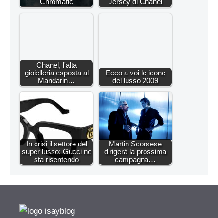
Chromatic
Jersey di Chanel
Chanel, l'alta
gioielleria esposta al
Ecco a voi le icone
Mandarin…
del lusso 2009
In crisi il settore del
Martin Scorsese
super lusso: Gucci ne
dirigerà la prossima
sta risentendo
campagna…