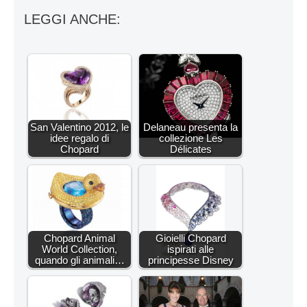
LEGGI ANCHE:
San Valentino 2012, le
Delaneau presenta la
idee regalo di
collezione Les
Chopard
Délicates
Chopard Animal
Gioielli Chopard
World Collection,
ispirati alle
quando gli animali…
principesse Disney