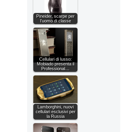
Pineider, scarpe per
l'uomo di classe
Cellulari di lusso:
Mobiado presenta il
Professional…
Lamborghini, nuovi
cellulari esclusivi per
la Russia