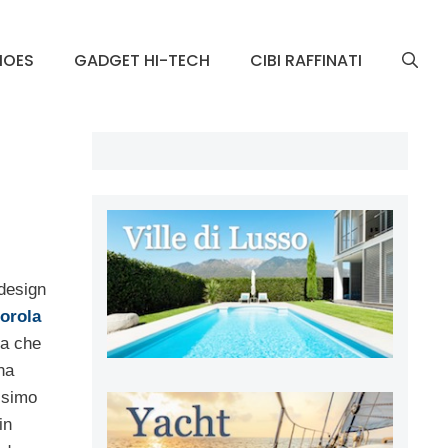
HOES
GADGET HI-TECH
CIBI RAFFINATI
 design
orola
ca che
na
issimo
in