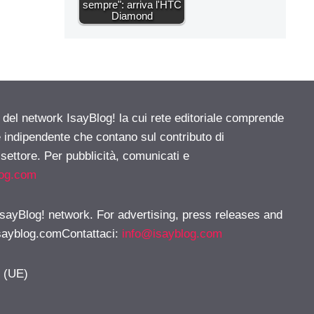
sempre": arriva l'HTC
Diamond
e del network IsayBlog! la cui rete editoriale comprende
e indipendente che contano sul contributo di
 settore. Per pubblicità, comunicati e
log.com
 IsayBlog! network. For advertising, press releases and
sayblog.comContattaci
:
info@isayblog.com
y (UE)