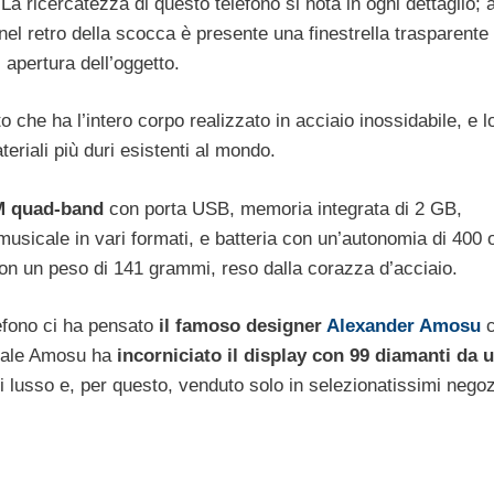
La ricercatezza di questo telefono si nota in ogni dettaglio; 
el retro della scocca è presente una finestrella trasparente 
apertura dell’oggetto.
to che ha l’intero corpo realizzato in acciaio inossidabile, e l
teriali più duri esistenti al mondo.
M quad-band
con
porta USB, memoria integrata di 2 GB,
usicale in vari formati, e batteria con un’autonomia di 400 o
n un peso di 141 grammi, reso dalla corazza d’acciaio.
lefono ci ha pensato
il famoso designer
Alexander Amosu
c
o tale Amosu ha
incorniciato il display con 99 diamanti da 
i lusso e, per questo, venduto solo in selezionatissimi negoz