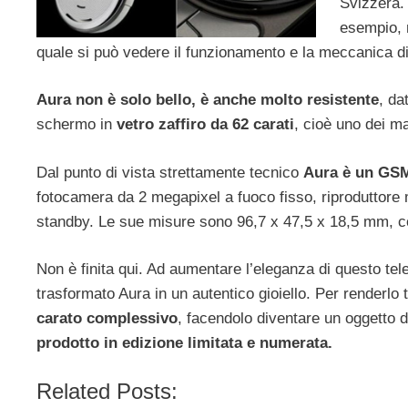
Svizzera. 
esempio, n
quale si può vedere il funzionamento e la meccanica di 
Aura non è solo bello, è anche molto resistente
, da
schermo in
vetro zaffiro da 62 carati
, cioè uno dei ma
Dal punto di vista strettamente tecnico
Aura è un GS
fotocamera da 2 megapixel a fuoco fisso, riproduttore m
standby. Le sue misure sono 96,7 x 47,5 x 18,5 mm, co
Non è finita qui. Ad aumentare l’eleganza di questo te
trasformato Aura in un autentico gioiello. Per renderl
carato complessivo
, facendolo diventare un oggetto d
prodotto in edizione limitata
e numerata.
Related Posts: