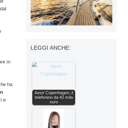
ad
dal
o
LEGGI ANCHE:
re in
he ha
un
Aesir Copenhagen, il
telefonino da 42 mila
i e
euro