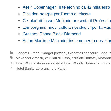
Aesir Copenhagen, il telefonino da 42 mila euro
Pineider, scarpe per l'uomo di classe
Cellulari di lusso: Mobiado presenta il Profess
Lamborghini, nuovi cellulari esclusivi per la Ru
Gresso: iPhone Black Diamond
Aston Martin e Mobiado, insieme per la creazi
Categorie
Gadget Hi-tech
,
Gadget preziosi
,
Giocattoli per Adulti
,
Idee R
Tag
Alexander Amosu
,
cellulari di lusso
,
edizioni limitate
,
Motorol
Tiger Woods sta realizzando il Tiger Woods Dubai- campi da gol
Hotel Banke apre anche a Parigi