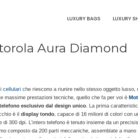
LUXURY BAGS
LUXURY S
Motorola Aura Diamond
 i
cellulari
che riescono a riunire nello stesso oggetto lusso,
 e massime prestazioni tecniche, quello che fa per voi è
Mot
telefono esclusivo dal design unico
. La prima caratteristi
cchio è il
display tondo
, capace di 16 milioni di colori con u
e di 300 dpi. L’intero telefono è tenuto insieme da un precis
o composto da 200 parti meccaniche, assemblate a mano 