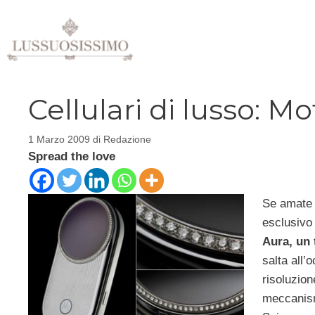
Vai
al
contenuto
Cellulari di lusso: 
1 Marzo 2009
di
Redazione
Spread the love
Se amate
esclusivo
Aura, un 
salta all’o
risoluzion
meccanism