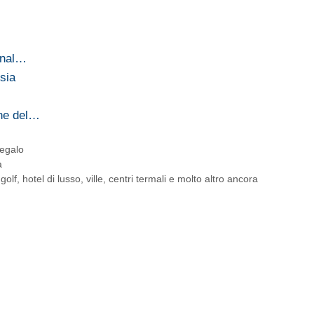
ional…
ssia
one del…
egalo
a
f, hotel di lusso, ville, centri termali e molto altro ancora