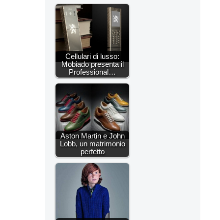
Cellulari di lusso:
Mobiado presenta il
Professional…
Aston Martin e John
Lobb, un matrimonio
perfetto