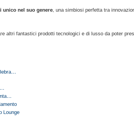
di unico nel suo genere
, una simbiosi perfetta tra innovazio
e altri fantastici prodotti tecnologici e di lusso da poter pre
elebra…
n…
senta…
edamento
ub Lounge