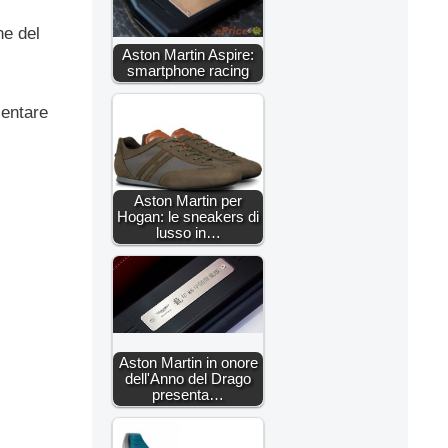
ne del
Aston Martin Aspire:
smartphone racing
sentare
Aston Martin per
Hogan: le sneakers di
lusso in…
Aston Martin in onore
dell'Anno del Drago
presenta…