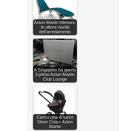
Aston Martin Interiors,
le ultime novità
dell'arredamento
A Singapore ha aperto
il primo Aston Martin
Club Lounge
Carrozzina di lusso
Silver Cross Aston
Martin