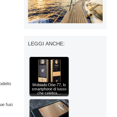
LEGGI ANCHE:
odello
Mobiado One-77, lo
smartphone di lusso
che celebra…
ue fusi