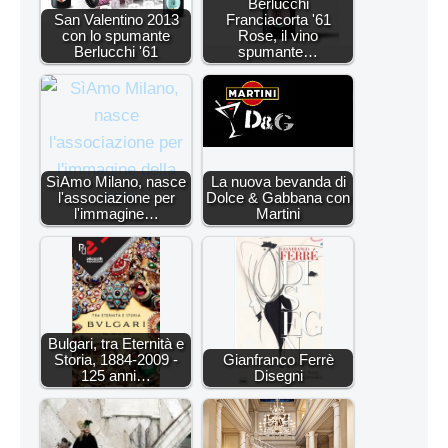
Berlucchi
San Valentino 2013
Franciacorta '61
con lo spumante
Rose, il vino
Berlucchi '61
spumante…
SìAmo Milano, nasce
La nuova bevanda di
l'associazione per
Dolce & Gabbana con
l'immagine…
Martini
Bulgari, tra Eternità e
Storia, 1884-2009 -
Gianfranco Ferrè
125 anni…
Disegni