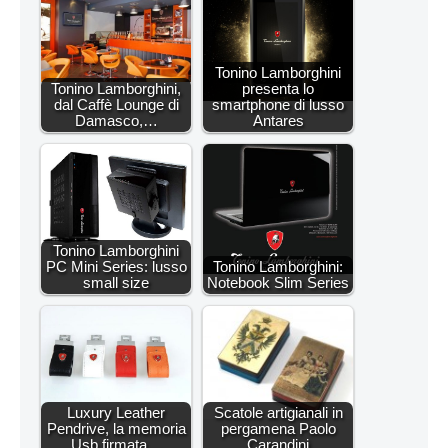
Tonino Lamborghini
Tonino Lamborghini,
presenta lo
dal Caffè Lounge di
smartphone di lusso
Damasco,…
Antares
Tonino Lamborghini
PC Mini Series: lusso
Tonino Lamborghini:
small size
Notebook Slim Series
Luxury Leather
Scatole artigianali in
Pendrive, la memoria
pergamena Paolo
Usb firmata…
Carandini