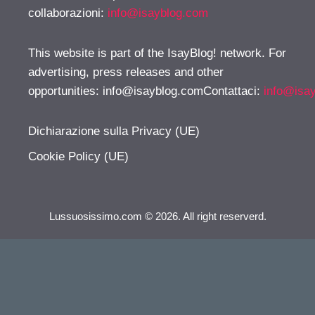
collaborazioni:
info@isayblog.com
This website is part of the IsayBlog! network. For
advertising, press releases and other
opportunities:
info@isayblog.comContattaci
:
info@isa
Dichiarazione sulla Privacy (UE)
Cookie Policy (UE)
Lussuosissimo.com © 2026. All right reserverd.