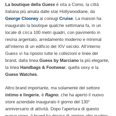
La boutique della
Guess
è sita a Como, la città
italiana più amata dalle star Hollywoodiane, da
George Clooney
ai coniugi
Cruise
. La maison ha
inaugurato la boutique qualche settimana fa, in un
locale di circa 100 metri quadri, con pavimento in
resina argentato, arredamento moderno e minimal
all’interno di un edificio del XIV secolo. All’interno
Guess vi ha riposto tutte le collezioni e linee del
brand, dalla linea
Guess by Marciano
la più elegante,
la linea
Handbags & Footwear
, quella sexy e la
Guess Watches
.
Altro brand importante, ma solamente del settore
intimo e lingerie
, è
Ragno
, che ha aperto il nuovo
store aziendale inaugurato il giorno del 130°
anniversario di attività. Dopo l’apertura di questo
nuovo store, il brand ha deciso di aprirne altri quattro