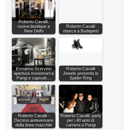
Roberto Cavalli,
nuova boutique a
Roberto Cavalli
New Delhi
sbarca a Budapest
Ermanno Scervino
Roberto Cavalli
apertura monomarca
Jewels presenta lo
Parigi e capsule…
Spider Ring
Roberto Cavalli -
Roberto Cavalli: party
Decimo anniversario
per i 40 anni di
della linea maschile
carriera a Parigi