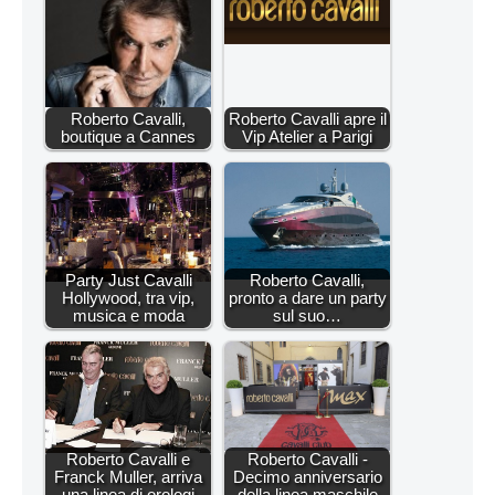
Roberto Cavalli,
Roberto Cavalli apre il
boutique a Cannes
Vip Atelier a Parigi
Party Just Cavalli
Roberto Cavalli,
Hollywood, tra vip,
pronto a dare un party
musica e moda
sul suo…
Roberto Cavalli e
Roberto Cavalli -
Franck Muller, arriva
Decimo anniversario
una linea di orologi
della linea maschile