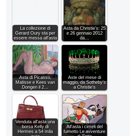
La collezione di
Asta da Christie's: 25
Gerard Oury sta per
e 26 gennaio 2012
essere messa all'asta
da…
Asta di Picasso,
Aste del mese di
Matisse e Kees van
maggio, da Sotheby's
Dongen il 2…
a Christie's
Venduta all'asta una
borsa Kelly di
All'asta i cimeli del
Hermes a 54 mila
fumetto Le avventure