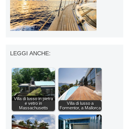
LEGGI ANCHE:
Villa di lusso in pietra
e vetro in
Villa di lusso a
Massachusetts
Formentor, a Mallorca