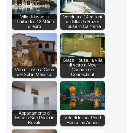
Villa di lusso in
Venduta a 14 milioni
Thailandia: 12 Milioni
di dollari la Razor
di euro
House in California
Glass House, la villa
di vetro a New
Villa di lusso a Cabo
Canaan nel
del Sol in Messico
Connecticut
Appartamento di
lusso a San Paolo in
Ville di lusso: Pond
Brasile
House ad Aspen