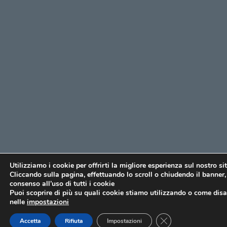
Utilizziamo i cookie per offrirti la migliore esperienza sul nostro si
Cliccando sulla pagina, effettuando lo scroll o chiudendo il banner, 
consenso all’uso di tutti i cookie
Puoi scoprire di più su quali cookie stiamo utilizzando o come disat
nelle
impostazioni
CLOSE GDPR COO
Accetta
Rifiuta
Impostazioni