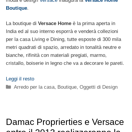
moda e design
Versace
inaugura la
Versace Home
Boutique
.
La boutique di
Versace Home
è la prima aperta in
India ed al suo interno esporrà e venderà collezioni
per la casa Living e Dining, tutte esposte di 300 mila
metri quadrati di spazio, arredato in tonalità neutre e
bianche, rifinità con materiali pregiati, marmo,
cristallo, boiserie in legno che va a decorare le pareti.
Leggi il resto
Categorie
Arredo per la casa
,
Boutique
,
Oggetti di Design
Damac Proprierties e Versace