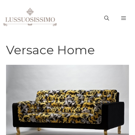
Vai
al
ME
contenuto
Versace Home