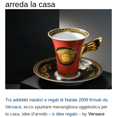
arreda la casa
Tra
addobbi natalizi e regali di Natale 2009 firmati da
Versace
, ecco spuntare meravigliosa oggetistica per
la casa, idee d’arredo – e
idee regalo
– by
Versace