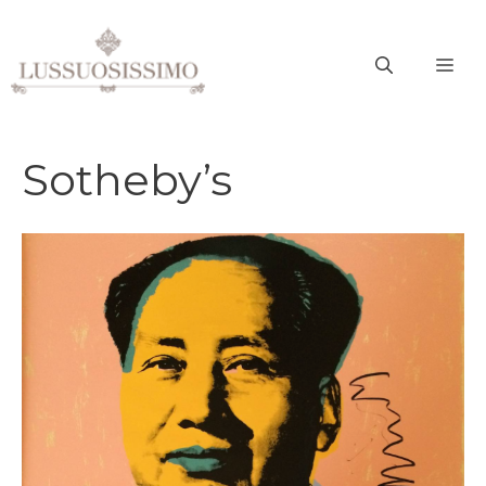
Vai
al
ME
contenuto
Sotheby’s