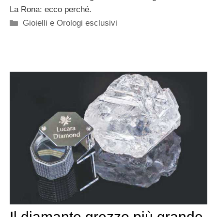
La Rona: ecco perché.
Categorie
Gioielli e Orologi esclusivi
Il diamante grezzo più grande