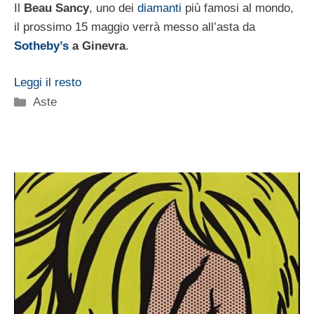
Il
Beau Sancy
, uno dei
diamanti
più famosi al mondo,
il prossimo 15 maggio verrà messo all’asta da
Sotheby’s
a Ginevra
.
Leggi il resto
Categorie
Aste