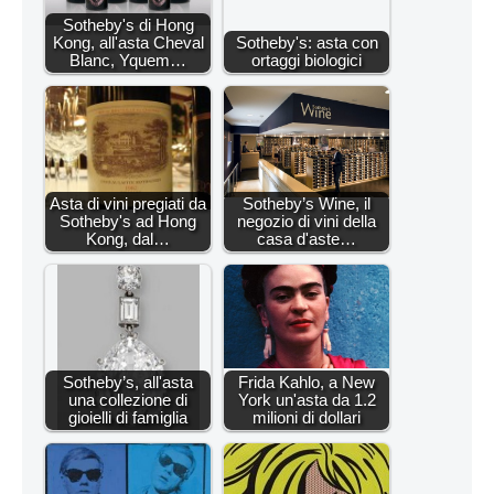
Sotheby's di Hong
Kong, all'asta Cheval
Sotheby's: asta con
Blanc, Yquem…
ortaggi biologici
Asta di vini pregiati da
Sotheby’s Wine, il
Sotheby's ad Hong
negozio di vini della
Kong, dal…
casa d'aste…
Sotheby’s, all'asta
Frida Kahlo, a New
una collezione di
York un'asta da 1.2
gioielli di famiglia
milioni di dollari