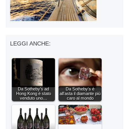
LEGGI ANCHE:
Da Sotheby’s ad
Da Sotheby's è
Hong Kong è stato
all'asta il diamante più
venduto uno…
caro al mondo