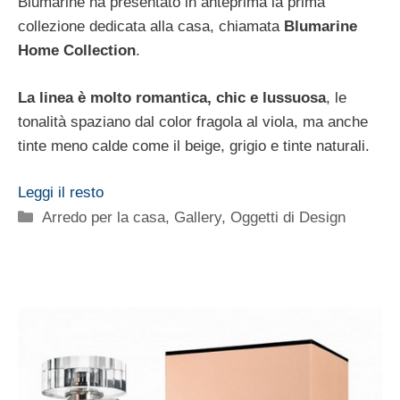
Blumarine ha presentato in anteprima la prima
collezione dedicata alla casa, chiamata
Blumarine
Home Collection
.
La linea è molto romantica, chic e lussuosa
, le
tonalità spaziano dal color fragola al viola, ma anche
tinte meno calde come il beige, grigio e tinte naturali.
Leggi il resto
Categorie
Arredo per la casa
,
Gallery
,
Oggetti di Design