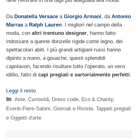
farle rientrare in una tagli più adeguata alla moda.
Da
Donatella Versace
a
Giorgio Armani
, da
Antonio
Marras
a
Ralph Lauren
. I migliori nel campo della
moda, con
altri trentuno designer
, hanno fatto
indossare a queste donzelle rigide come legno, dei
spettacolari abiti. I più grandi artigiani russi hanno
dipinto a mano, a gouache, questi splendidi
capolavori, facendo risultare tutto l’operato, un vero
idillio, fatto di
capi pregiati e sartorialmente perfetti
.
Leggi il resto
Categorie
Aste
,
Curiosità
,
Dress code
,
Eco & Charity
,
Eventi-Fiere-Saloni
,
Giornali e Riviste
,
Tappeti pregiati
e Oggetti d'arte