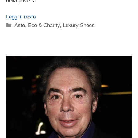
della povertà.
Leggi il resto
Categorie
Aste
,
Eco & Charity
,
Luxury Shoes