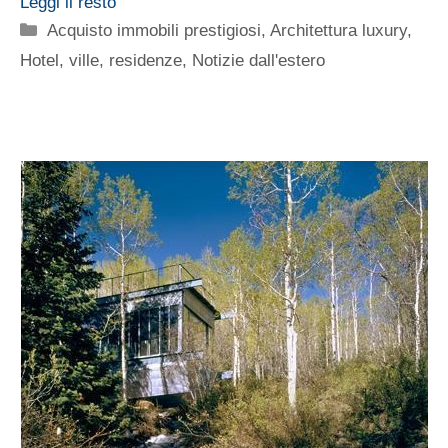
Leggi il resto
Categorie
Acquisto immobili prestigiosi
,
Architettura luxury
,
Hotel, ville, residenze
,
Notizie dall'estero