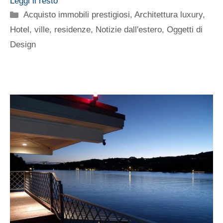
Leggi il resto
Categorie
Acquisto immobili prestigiosi
,
Architettura luxury
,
Hotel, ville, residenze
,
Notizie dall'estero
,
Oggetti di
Design