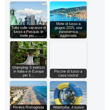
Mete di lusso a
Tutto sulle vacanze di
giugno 2025, una
lusso a Pasqua: le
panoramica
mete più…
aggiornata
Glamping: 5 indirizzi
in Italia e in Europa
Piscine di lusso a
per il…
casa vostra!
Riviera Romagnola
Waterpillar, il nuovo