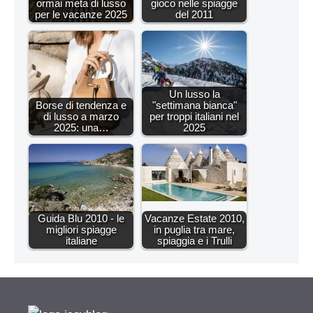
ormai meta di lusso
gioco nelle spiagge
per le vacanze 2025
del 2011
Un lusso la
Borse di tendenza e
"settimana bianca"
di lusso a marzo
per troppi italiani nel
2025: una…
2025
Guida Blu 2010 - le
Vacanze Estate 2010,
migliori spiagge
in puglia tra mare,
italiane
spiaggia e i Trulli